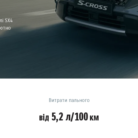
лі SX4
лютно
Витрати пального
5,2 л/100
від
км