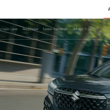
тація і ціни
Аксесуари
Банки-партнери
ЗМІ про S-CROSS