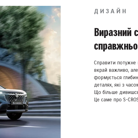
ДИЗАЙН
Виразний 
справжньо
Справити потужне
вкрай важливо, ал
формується глибин
деталях, які з час
Що більше дивишся
Це саме про S-CROS