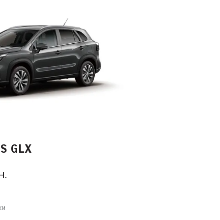
SS GLX
н.
ки