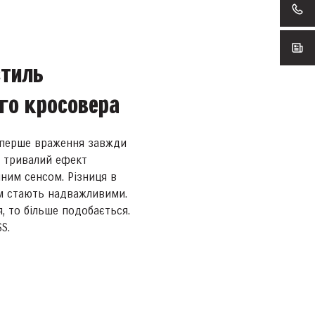
стиль
го кросовера
 перше враження завжди
е тривалий ефект
ним сенсом. Різниця в
ом стають надважливими.
, то більше подобається.
S.