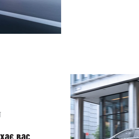
Ї
хає вас